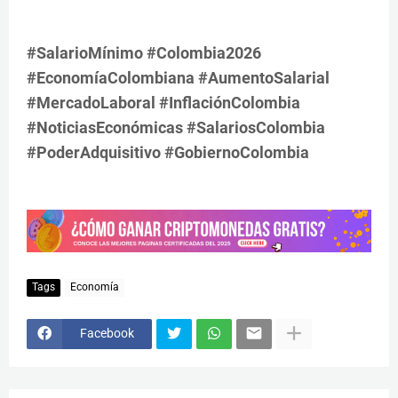
#SalarioMínimo #Colombia2026
#EconomíaColombiana #AumentoSalarial
#MercadoLaboral #InflaciónColombia
#NoticiasEconómicas #SalariosColombia
#PoderAdquisitivo #GobiernoColombia
Tags
Economía
Facebook