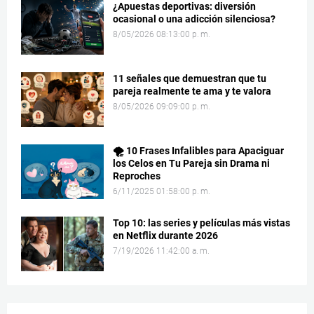
¿Apuestas deportivas: diversión
ocasional o una adicción silenciosa?
8/05/2026 08:13:00 p. m.
11 señales que demuestran que tu
pareja realmente te ama y te valora
8/05/2026 09:09:00 p. m.
🌪️ 10 Frases Infalibles para Apaciguar
los Celos en Tu Pareja sin Drama ni
Reproches
6/11/2025 01:58:00 p. m.
Top 10: las series y películas más vistas
en Netflix durante 2026
7/19/2026 11:42:00 a. m.