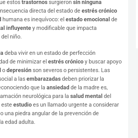
ue estos
trastornos
surgieron
sin ninguna
onsecuencia directa del estado de
estrés crónico
d
humana es inequívoco: el
estado emocional
de
al influyente
y modificable que impacta
del niño.
da
deba vivir en un estado de perfección
idad de minimizar el
estrés crónico
y buscar apoyo
d
o
depresión
son severos o persistentes. Las
ocial a las
embarazadas
deben priorizar la
reconociendo que la
ansiedad
de la madre es,
ramación neurológica para la
salud mental
del
, este
estudio
es un llamado urgente a considerar
una piedra angular de la prevención de
 la edad adulta.