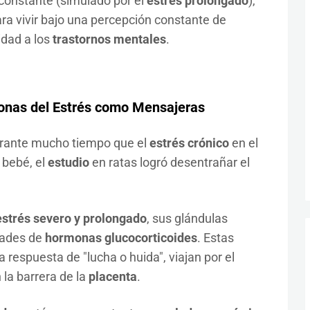
 constante (simulado por el
estrés prolongado
),
ra vivir bajo una percepción constante de
dad a los
trastornos mentales
.
onas del Estrés como Mensajeras
rante mucho tiempo que el
estrés crónico
en el
 bebé, el
estudio
en ratas logró desentrañar el
estrés severo y prolongado
, sus glándulas
dades de
hormonas glucocorticoides
. Estas
a respuesta de "lucha o huida", viajan por el
la barrera de la
placenta
.