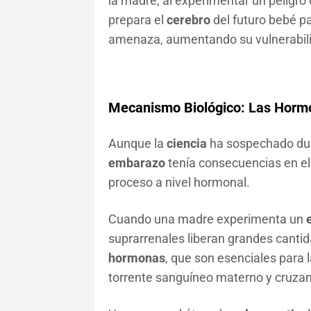
la madre, al experimentar un peligro
prepara el
cerebro
del futuro bebé pa
amenaza, aumentando su vulnerabili
Mecanismo Biológico: Las Horm
Aunque la
ciencia
ha sospechado du
embarazo
tenía consecuencias en el
proceso a nivel hormonal.
Cuando una madre experimenta un
suprarrenales liberan grandes canti
hormonas
, que son esenciales para l
torrente sanguíneo materno y cruzan 