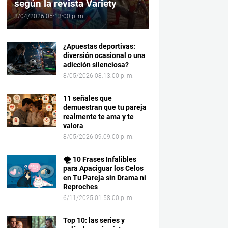
según la revista Variety
8/04/2026 05:13:00 p. m.
¿Apuestas deportivas:
diversión ocasional o una
adicción silenciosa?
8/05/2026 08:13:00 p. m.
11 señales que
demuestran que tu pareja
realmente te ama y te
valora
8/05/2026 09:09:00 p. m.
🌪️ 10 Frases Infalibles
para Apaciguar los Celos
en Tu Pareja sin Drama ni
Reproches
6/11/2025 01:58:00 p. m.
Top 10: las series y