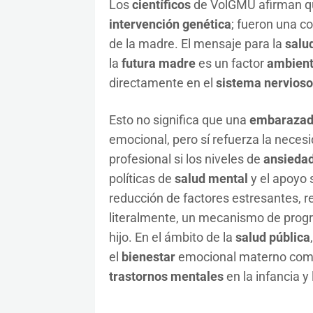
Los
científicos
de VolGMU afirman q
intervención genética
; fueron una c
de la madre. El mensaje para la
salu
la
futura madre
es un factor
ambient
directamente en el
sistema nervioso
Esto no significa que una
embaraza
emocional, pero sí refuerza la neces
profesional si los niveles de
ansieda
políticas de
salud mental
y el apoyo s
reducción de factores estresantes, 
literalmente, un mecanismo de prog
hijo. En el ámbito de la
salud pública
el
bienestar
emocional materno como 
trastornos mentales
en la infancia y