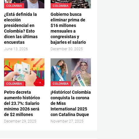
COLOMBIA
COLOMBIA
¿Está definida la
Gobierno busca
elección
eliminar prima de
presidencial en
$16 millones
Colombia? Esto
mensuales a
dicen las últimas
congresistas y
encuestas
bajarles el salario
June 13, 2026
December 30, 2025
COLOMBIA
COLOMBIA
Petro decreta
¡Histórico! Colombia
aumento histórico
conquista la corona
del 23.7%: Salario
de Miss
mínimo 2026 será
International 2025
de $2 millones
con Catalina Duque
December 29, 2025
November 27, 2025