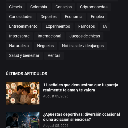
Ciencia
Colombia
Consejos
Criptomonedas
Curiosidades
Deportes
Economía
Empleo
Entretenimiento
Experimentos
Famosos
IA
Interesante
Internacional
Juegos de chicas
Naturaleza
Negocios
Noticias de videojuegos
Salud y bienestar
Ventas
ÚLTIMOS ARTICULOS
11 señales que demuestran que tu pareja
realmente te ama y te valora
August 05, 2026
¿Apuestas deportivas: diversión ocasional
o una adicción silenciosa?
August 05, 2026