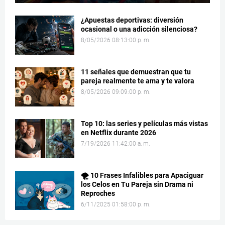
¿Apuestas deportivas: diversión
ocasional o una adicción silenciosa?
8/05/2026 08:13:00 p. m.
11 señales que demuestran que tu
pareja realmente te ama y te valora
8/05/2026 09:09:00 p. m.
Top 10: las series y películas más vistas
en Netflix durante 2026
7/19/2026 11:42:00 a. m.
🌪️ 10 Frases Infalibles para Apaciguar
los Celos en Tu Pareja sin Drama ni
Reproches
6/11/2025 01:58:00 p. m.