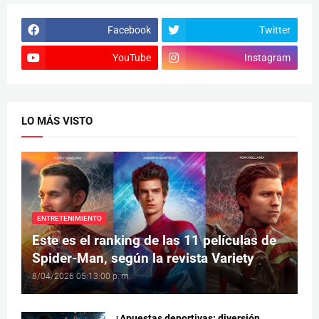
Facebook
Twitter
YouTube
Instagram
LO MÁS VISTO
ENTRETENIMIENTO
Este es el ranking de las 11 películas de
Spider-Man, según la revista Variety
8/04/2026 05:13:00 p. m.
¿Apuestas deportivas: diversión