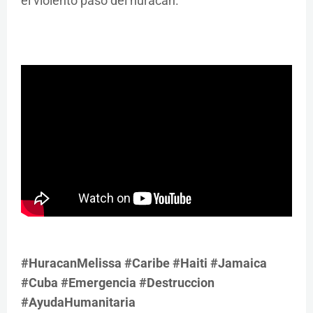
el violento paso del huracán.
#HuracanMelissa #Caribe #Haiti #Jamaica
#Cuba #Emergencia #Destruccion
#AyudaHumanitaria