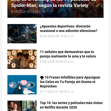
Spider-Man, según la revista Variety
8/04/2026 05:13:00 p. m.
¿Apuestas deportivas: diversión
ocasional o una adicción silenciosa?
8/05/2026 08:13:00 p. m.
11 señales que demuestran que tu
pareja realmente te ama y te valora
8/05/2026 09:09:00 p. m.
🌪️ 10 Frases Infalibles para Apaciguar
los Celos en Tu Pareja sin Drama ni
Reproches
6/11/2025 01:58:00 p. m.
Top 10: las series y películas más vistas
en Netflix durante 2026