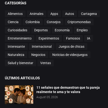
CATEGORÍAS
Alimentos
Animales
Apps
Autos
Cartagena
Ciencia
Colombia
Consejos
Criptomonedas
Curiosidades
Deportes
Economía
Empleo
Entretenimiento
Experimentos
Famosos
IA
Interesante
Internacional
Juegos de chicas
Naturaleza
Negocios
Noticias de videojuegos
Salud y bienestar
Ventas
ÚLTIMOS ARTICULOS
11 señales que demuestran que tu pareja
realmente te ama y te valora
August 05, 2026