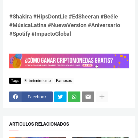
#Shakira #HipsDontLie #EdSheeran #Beéle
#MúsicaLatina #NuevaVersion #Aniversario
#Spotify #ImpactoGlobal
Tags
Entretenimiento
Famosos
Facebook
ARTICULOS RELACIONADOS