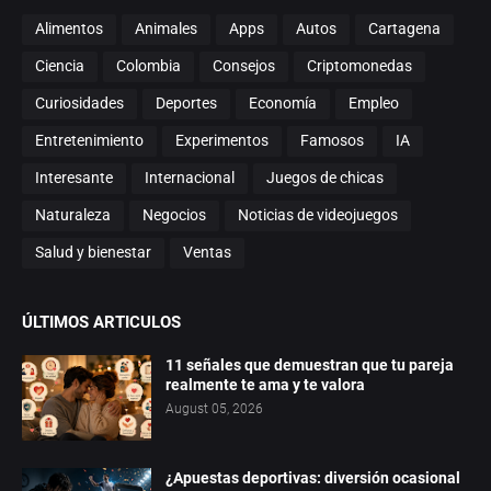
Alimentos
Animales
Apps
Autos
Cartagena
Ciencia
Colombia
Consejos
Criptomonedas
Curiosidades
Deportes
Economía
Empleo
Entretenimiento
Experimentos
Famosos
IA
Interesante
Internacional
Juegos de chicas
Naturaleza
Negocios
Noticias de videojuegos
Salud y bienestar
Ventas
ÚLTIMOS ARTICULOS
11 señales que demuestran que tu pareja
realmente te ama y te valora
August 05, 2026
¿Apuestas deportivas: diversión ocasional