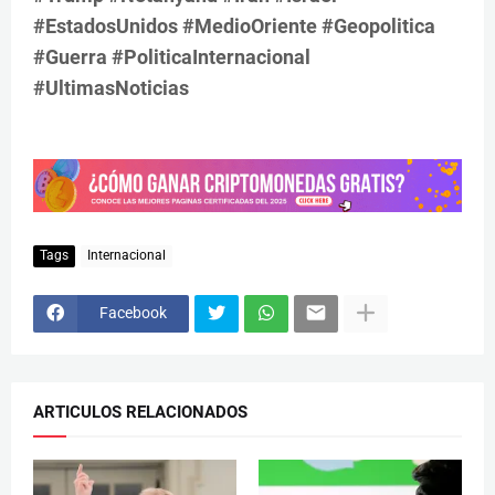
#EstadosUnidos #MedioOriente #Geopolitica
#Guerra #PoliticaInternacional
#UltimasNoticias
Tags
Internacional
Facebook
ARTICULOS RELACIONADOS