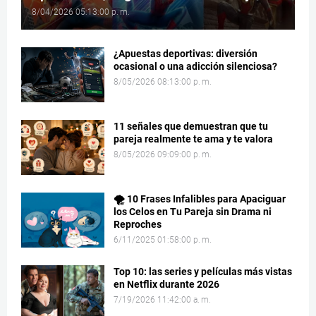
8/04/2026 05:13:00 p. m.
¿Apuestas deportivas: diversión
ocasional o una adicción silenciosa?
8/05/2026 08:13:00 p. m.
11 señales que demuestran que tu
pareja realmente te ama y te valora
8/05/2026 09:09:00 p. m.
🌪️ 10 Frases Infalibles para Apaciguar
los Celos en Tu Pareja sin Drama ni
Reproches
6/11/2025 01:58:00 p. m.
Top 10: las series y películas más vistas
en Netflix durante 2026
7/19/2026 11:42:00 a. m.