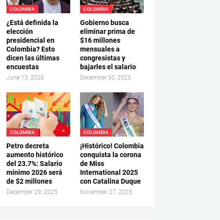
COLOMBIA
COLOMBIA
¿Está definida la
Gobierno busca
elección
eliminar prima de
presidencial en
$16 millones
Colombia? Esto
mensuales a
dicen las últimas
congresistas y
encuestas
bajarles el salario
June 13, 2026
December 30, 2025
COLOMBIA
COLOMBIA
Petro decreta
¡Histórico! Colombia
aumento histórico
conquista la corona
del 23.7%: Salario
de Miss
mínimo 2026 será
International 2025
de $2 millones
con Catalina Duque
December 29, 2025
November 27, 2025