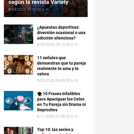
según la revista Variety
8/04/2026 05:13:00 p. m.
¿Apuestas deportivas:
diversión ocasional o una
adicción silenciosa?
8/05/2026 08:13:00 p. m.
11 señales que
demuestran que tu pareja
realmente te ama y te
valora
8/05/2026 09:09:00 p. m.
🌪️ 10 Frases Infalibles
para Apaciguar los Celos
en Tu Pareja sin Drama ni
Reproches
6/11/2025 01:58:00 p. m.
Top 10: las series y