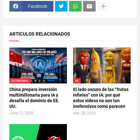
Facebook
ARTICULOS RELACIONADOS
ECONOMIA
IA
China prepara inversión
El lado oscuro de las “frutas
multimillonaria para IA y
infieles” con IA: por qué
desafía el dominio de EE.
estos vídeos no son tan
UU.
inofensivos como parecen
June 13, 2026
May 28, 2026