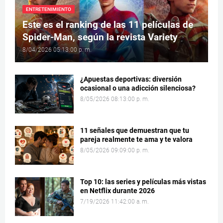
ENTRETENIMIENTO
Este es el ranking de las 11 películas de
Spider-Man, según la revista Variety
8/04/2026 05:13:00 p. m.
¿Apuestas deportivas: diversión
ocasional o una adicción silenciosa?
8/05/2026 08:13:00 p. m.
11 señales que demuestran que tu
pareja realmente te ama y te valora
8/05/2026 09:09:00 p. m.
Top 10: las series y películas más vistas
en Netflix durante 2026
7/19/2026 11:42:00 a. m.