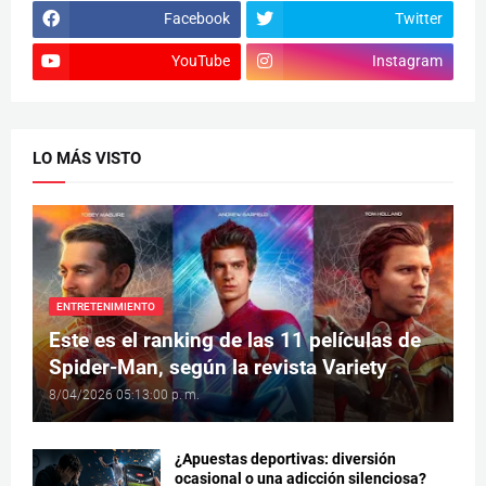
Facebook
Twitter
YouTube
Instagram
LO MÁS VISTO
ENTRETENIMIENTO
Este es el ranking de las 11 películas de
Spider-Man, según la revista Variety
8/04/2026 05:13:00 p. m.
¿Apuestas deportivas: diversión
ocasional o una adicción silenciosa?