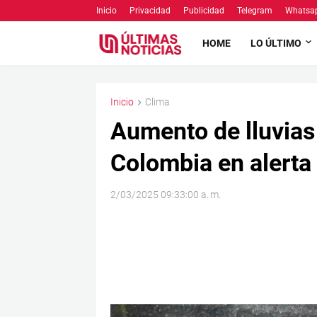
Inicio
Privacidad
Publicidad
Telegram
Whatsa
HOME
LO ÚLTIMO
Inicio
Clima
Aumento de lluvias 
Colombia en alerta
2/03/2025 09:33:00 a. m.