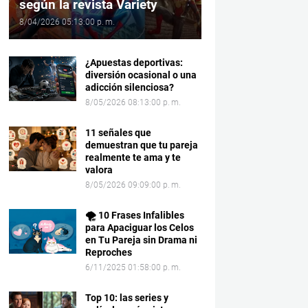
según la revista Variety
8/04/2026 05:13:00 p. m.
¿Apuestas deportivas:
diversión ocasional o una
adicción silenciosa?
8/05/2026 08:13:00 p. m.
11 señales que
demuestran que tu pareja
realmente te ama y te
valora
8/05/2026 09:09:00 p. m.
🌪️ 10 Frases Infalibles
para Apaciguar los Celos
en Tu Pareja sin Drama ni
Reproches
6/11/2025 01:58:00 p. m.
Top 10: las series y