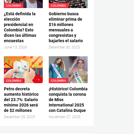
COLOMBIA
COLOMBIA
¿Está definida la
Gobierno busca
elección
eliminar prima de
presidencial en
$16 millones
Colombia? Esto
mensuales a
dicen las últimas
congresistas y
encuestas
bajarles el salario
June 13, 2026
December 30, 2025
COLOMBIA
COLOMBIA
Petro decreta
¡Histórico! Colombia
aumento histórico
conquista la corona
del 23.7%: Salario
de Miss
mínimo 2026 será
International 2025
de $2 millones
con Catalina Duque
December 29, 2025
November 27, 2025