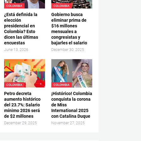
COLOMBIA
COLOMBIA
¿Está definida la
Gobierno busca
elección
eliminar prima de
presidencial en
$16 millones
Colombia? Esto
mensuales a
dicen las últimas
congresistas y
encuestas
bajarles el salario
June 13, 2026
December 30, 2025
COLOMBIA
COLOMBIA
Petro decreta
¡Histórico! Colombia
aumento histórico
conquista la corona
del 23.7%: Salario
de Miss
mínimo 2026 será
International 2025
de $2 millones
con Catalina Duque
December 29, 2025
November 27, 2025