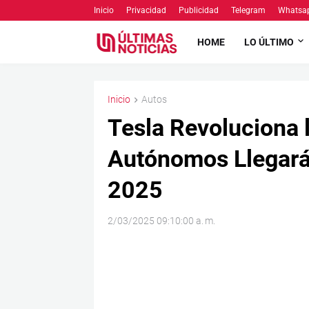
Inicio
Privacidad
Publicidad
Telegram
Whatsa
HOME
LO ÚLTIMO
Inicio
Autos
Tesla Revoluciona l
Autónomos Llegará
2025
2/03/2025 09:10:00 a. m.