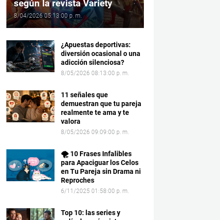
según la revista Variety
8/04/2026 05:13:00 p. m.
¿Apuestas deportivas:
diversión ocasional o una
adicción silenciosa?
8/05/2026 08:13:00 p. m.
11 señales que
demuestran que tu pareja
realmente te ama y te
valora
8/05/2026 09:09:00 p. m.
🌪️ 10 Frases Infalibles
para Apaciguar los Celos
en Tu Pareja sin Drama ni
Reproches
6/11/2025 01:58:00 p. m.
Top 10: las series y