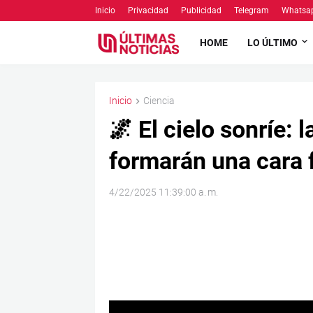
Inicio
Privacidad
Publicidad
Telegram
Whatsa
HOME
LO ÚLTIMO
Inicio
Ciencia
🌌 El cielo sonríe: 
formarán una cara fe
4/22/2025 11:39:00 a. m.