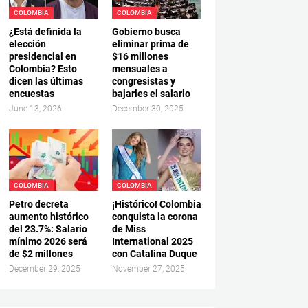
COLOMBIA
COLOMBIA
¿Está definida la
Gobierno busca
elección
eliminar prima de
presidencial en
$16 millones
Colombia? Esto
mensuales a
dicen las últimas
congresistas y
encuestas
bajarles el salario
June 13, 2026
December 30, 2025
COLOMBIA
COLOMBIA
Petro decreta
¡Histórico! Colombia
aumento histórico
conquista la corona
del 23.7%: Salario
de Miss
mínimo 2026 será
International 2025
de $2 millones
con Catalina Duque
December 29, 2025
November 27, 2025