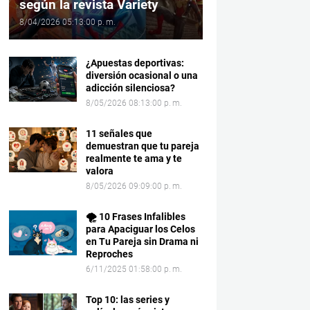
según la revista Variety
8/04/2026 05:13:00 p. m.
¿Apuestas deportivas:
diversión ocasional o una
adicción silenciosa?
8/05/2026 08:13:00 p. m.
11 señales que
demuestran que tu pareja
realmente te ama y te
valora
8/05/2026 09:09:00 p. m.
🌪️ 10 Frases Infalibles
para Apaciguar los Celos
en Tu Pareja sin Drama ni
Reproches
6/11/2025 01:58:00 p. m.
Top 10: las series y