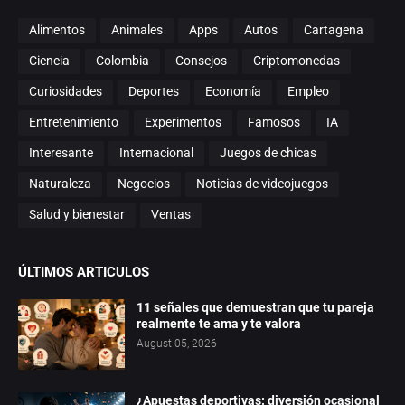
Alimentos
Animales
Apps
Autos
Cartagena
Ciencia
Colombia
Consejos
Criptomonedas
Curiosidades
Deportes
Economía
Empleo
Entretenimiento
Experimentos
Famosos
IA
Interesante
Internacional
Juegos de chicas
Naturaleza
Negocios
Noticias de videojuegos
Salud y bienestar
Ventas
ÚLTIMOS ARTICULOS
11 señales que demuestran que tu pareja
realmente te ama y te valora
August 05, 2026
¿Apuestas deportivas: diversión ocasional