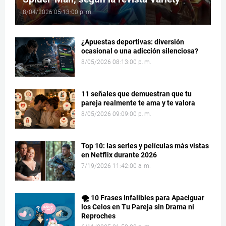
8/04/2026 05:13:00 p. m.
¿Apuestas deportivas: diversión
ocasional o una adicción silenciosa?
8/05/2026 08:13:00 p. m.
11 señales que demuestran que tu
pareja realmente te ama y te valora
8/05/2026 09:09:00 p. m.
Top 10: las series y películas más vistas
en Netflix durante 2026
7/19/2026 11:42:00 a. m.
🌪️ 10 Frases Infalibles para Apaciguar
los Celos en Tu Pareja sin Drama ni
Reproches