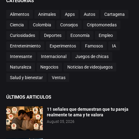
CATEGORÍAS
Alimentos
Animales
Apps
Autos
Cartagena
Ciencia
Colombia
Consejos
Criptomonedas
Curiosidades
Deportes
Economía
Empleo
Entretenimiento
Experimentos
Famosos
IA
Interesante
Internacional
Juegos de chicas
Naturaleza
Negocios
Noticias de videojuegos
Salud y bienestar
Ventas
ÚLTIMOS ARTICULOS
11 señales que demuestran que tu pareja
realmente te ama y te valora
August 05, 2026