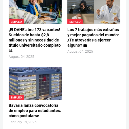
EMPLEO
EMPLEO
¡El DANE abre 173 vacantes!
Los 7 trabajos más extraños
Sueldos de hasta $2,8
y mejor pagados del mundo:
millones y sin necesidad de
¿Te atreverías a ejercer
título universitario completo
alguno? 💼
📊
August 04, 2025
August 04, 2025
EMPLEO
Bavaria lanza convocatoria
de empleo para estudiantes:
cómo postularse
February 19, 2025