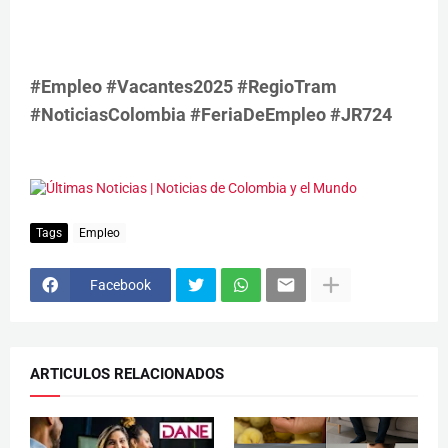
#Empleo #Vacantes2025 #RegioTram
#NoticiasColombia #FeriaDeEmpleo #JR724
Tags
Empleo
Facebook
ARTICULOS RELACIONADOS