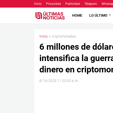
Inicio
Privacidad
Publicidad
Telegram
Whatsa
HOME
LO ÚLTIMO
Inicio
Criptomonedas
6 millones de dólar
intensifica la guerr
dinero en criptomone
8/16/2025 11:23:00 a. m.