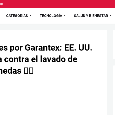
pp
CATEGORÍAS
TECNOLOGÍA
SALUD Y BIENESTAR
es por Garantex: EE. UU.
a contra el lavado de
das 🕵️‍♂️