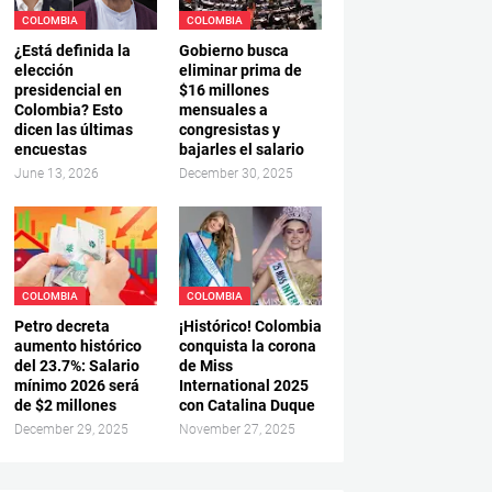
COLOMBIA
COLOMBIA
¿Está definida la
Gobierno busca
elección
eliminar prima de
presidencial en
$16 millones
Colombia? Esto
mensuales a
dicen las últimas
congresistas y
encuestas
bajarles el salario
June 13, 2026
December 30, 2025
COLOMBIA
COLOMBIA
Petro decreta
¡Histórico! Colombia
aumento histórico
conquista la corona
del 23.7%: Salario
de Miss
mínimo 2026 será
International 2025
de $2 millones
con Catalina Duque
December 29, 2025
November 27, 2025