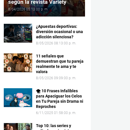
según la revista Variety
8/04/2026 05:13:00 p. m.
¿Apuestas deportivas:
diversión ocasional o una
adicción silenciosa?
8/05/2026 08:13:00 p. m.
11 señales que
demuestran que tu pareja
realmente te ama y te
valora
8/05/2026 09:09:00 p. m.
🌪️ 10 Frases Infalibles
para Apaciguar los Celos
en Tu Pareja sin Drama ni
Reproches
6/11/2025 01:58:00 p. m.
Top 10: las series y