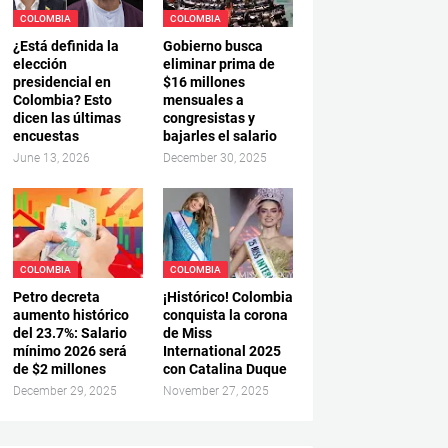
COLOMBIA
COLOMBIA
¿Está definida la
Gobierno busca
elección
eliminar prima de
presidencial en
$16 millones
Colombia? Esto
mensuales a
dicen las últimas
congresistas y
encuestas
bajarles el salario
June 13, 2026
December 30, 2025
COLOMBIA
COLOMBIA
Petro decreta
¡Histórico! Colombia
aumento histórico
conquista la corona
del 23.7%: Salario
de Miss
mínimo 2026 será
International 2025
de $2 millones
con Catalina Duque
December 29, 2025
November 27, 2025