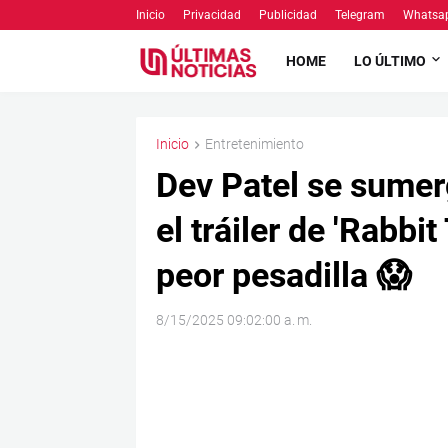
Inicio
Privacidad
Publicidad
Telegram
Whatsa
HOME
LO ÚLTIMO
Inicio
Entretenimiento
Dev Patel se sumerg
el tráiler de 'Rabbi
peor pesadilla 😱
8/15/2025 09:02:00 a. m.