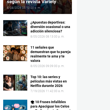
según la revista Variety
8/04/2026 05:13:00 p. m.
¿Apuestas deportivas:
diversión ocasional o una
adicción silenciosa?
8/05/2026 08:13:00 p. m.
11 señales que
demuestran que tu pareja
realmente te ama y te
valora
8/05/2026 09:09:00 p. m.
Top 10: las series y
películas más vistas en
Netflix durante 2026
7/19/2026 11:42:00 a. m.
🌪️ 10 Frases Infalibles
para Apaciguar los Celos