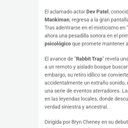
El aclamado actor
Dev Patel
, conoci
Mankiman
, regresa a la gran pantal
Tras adentrarse en el misticismo en 
ahora una pesadilla sonora en el prime
psicológico
que promete mantener al 
El avance de "
Rabbit Trap
" revela un
a un remoto y aislado bosque buscan
embargo, su retiro idílico se convier
accidentalmente un extraño sonido, 
una serie de eventos aterradores. L
en las leyendas locales, donde des
verdad siniestra y ancestral.
Dirigida por Bryn Cheney en su debu