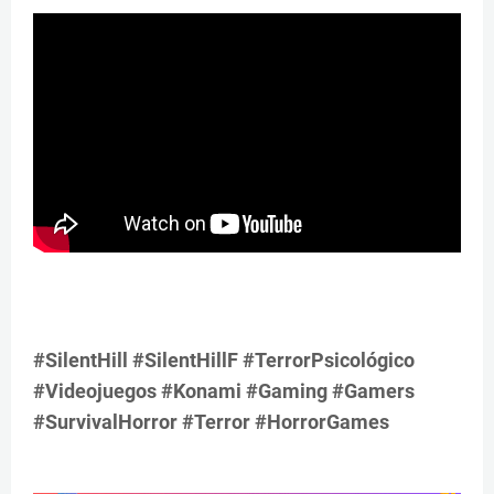
#SilentHill #SilentHillF #TerrorPsicológico
#Videojuegos #Konami #Gaming #Gamers
#SurvivalHorror #Terror #HorrorGames