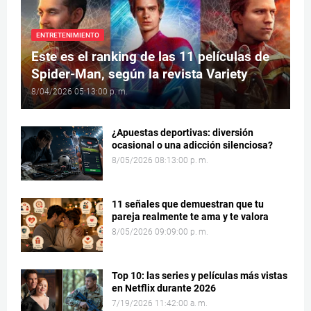
ENTRETENIMIENTO
Este es el ranking de las 11 películas de
Spider-Man, según la revista Variety
8/04/2026 05:13:00 p. m.
¿Apuestas deportivas: diversión
ocasional o una adicción silenciosa?
8/05/2026 08:13:00 p. m.
11 señales que demuestran que tu
pareja realmente te ama y te valora
8/05/2026 09:09:00 p. m.
Top 10: las series y películas más vistas
en Netflix durante 2026
7/19/2026 11:42:00 a. m.