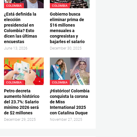
COLOMBIA
COLOMBIA
¿Está definida la
Gobierno busca
elección
eliminar prima de
presidencial en
$16 millones
Colombia? Esto
mensuales a
dicen las últimas
congresistas y
encuestas
bajarles el salario
June 13, 2026
December 30, 2025
COLOMBIA
COLOMBIA
Petro decreta
¡Histórico! Colombia
aumento histórico
conquista la corona
del 23.7%: Salario
de Miss
mínimo 2026 será
International 2025
de $2 millones
con Catalina Duque
December 29, 2025
November 27, 2025