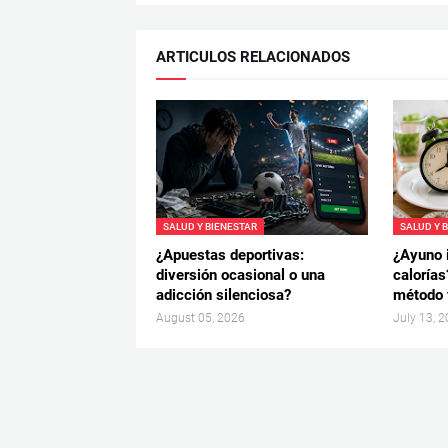
ARTICULOS RELACIONADOS
SALUD Y BIENESTAR
SALUD Y 
¿Apuestas deportivas:
¿Ayuno 
diversión ocasional o una
calorías
adicción silenciosa?
método f
August 05, 2026
July 13, 