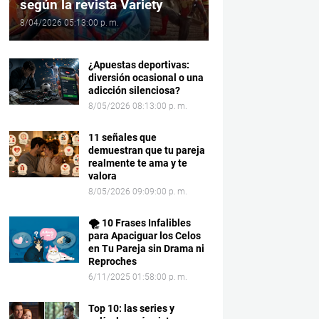
según la revista Variety
8/04/2026 05:13:00 p. m.
¿Apuestas deportivas:
diversión ocasional o una
adicción silenciosa?
8/05/2026 08:13:00 p. m.
11 señales que
demuestran que tu pareja
realmente te ama y te
valora
8/05/2026 09:09:00 p. m.
🌪️ 10 Frases Infalibles
para Apaciguar los Celos
en Tu Pareja sin Drama ni
Reproches
6/11/2025 01:58:00 p. m.
Top 10: las series y