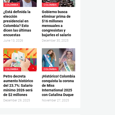
COLOMBIA
COLOMBIA
¿Está definida la
Gobierno busca
elección
eliminar prima de
presidencial en
$16 millones
Colombia? Esto
mensuales a
dicen las últimas
congresistas y
encuestas
bajarles el salario
June 13, 2026
December 30, 2025
COLOMBIA
COLOMBIA
Petro decreta
¡Histórico! Colombia
aumento histórico
conquista la corona
del 23.7%: Salario
de Miss
mínimo 2026 será
International 2025
de $2 millones
con Catalina Duque
December 29, 2025
November 27, 2025