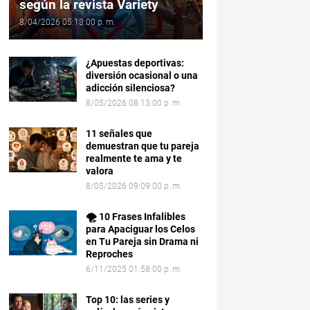
según la revista Variety
8/04/2026 05:13:00 p. m.
¿Apuestas deportivas:
diversión ocasional o una
adicción silenciosa?
8/05/2026 08:13:00 p. m.
11 señales que
demuestran que tu pareja
realmente te ama y te
valora
8/05/2026 09:09:00 p. m.
🌪️ 10 Frases Infalibles
para Apaciguar los Celos
en Tu Pareja sin Drama ni
Reproches
6/11/2025 01:58:00 p. m.
Top 10: las series y