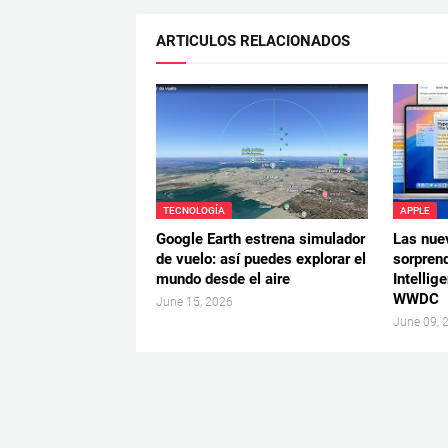
ARTICULOS RELACIONADOS
TECNOLOGÍA
APPLE
Google Earth estrena simulador
Las nue
de vuelo: así puedes explorar el
sorpren
mundo desde el aire
Intellig
WWDC
June 15, 2026
June 09, 