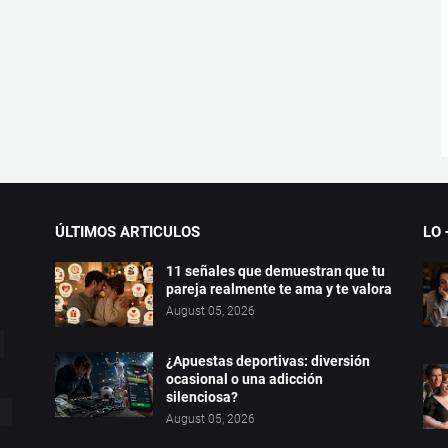
ÚLTIMOS ARTICULOS
LO 
11 señales que demuestran que tu
pareja realmente te ama y te valora
August 05, 2026
¿Apuestas deportivas: diversión
ocasional o una adicción
silenciosa?
August 05, 2026