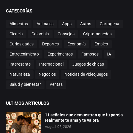
CATEGORÍAS
Alimentos
Animales
Apps
Autos
Cartagena
Ciencia
Colombia
Consejos
Criptomonedas
Curiosidades
Deportes
Economía
Empleo
Entretenimiento
Experimentos
Famosos
IA
Interesante
Internacional
Juegos de chicas
Naturaleza
Negocios
Noticias de videojuegos
Salud y bienestar
Ventas
ÚLTIMOS ARTICULOS
11 señales que demuestran que tu pareja
realmente te ama y te valora
August 05, 2026