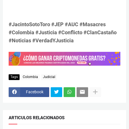
#JacintoSotoToro #JEP #AUC #Masacres
#Colombia #Justicia #Conflicto #ClanCastaño
#Noticias #VerdadYJusticia
Tags
Colombia
Judicial
Facebook
ARTICULOS RELACIONADOS