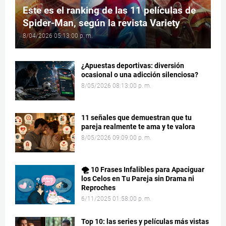
Este es el ranking de las 11 películas de
Spider-Man, según la revista Variety
8/04/2026 05:13:00 p. m.
¿Apuestas deportivas: diversión
ocasional o una adicción silenciosa?
8/05/2026 08:13:00 p. m.
11 señales que demuestran que tu
pareja realmente te ama y te valora
8/05/2026 09:09:00 p. m.
🌪️ 10 Frases Infalibles para Apaciguar
los Celos en Tu Pareja sin Drama ni
Reproches
6/11/2025 01:58:00 p. m.
Top 10: las series y películas más vistas