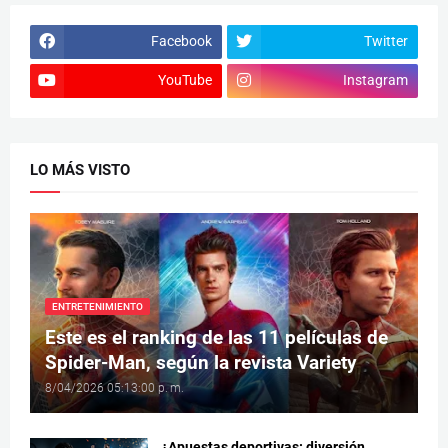
Facebook
Twitter
YouTube
Instagram
LO MÁS VISTO
ENTRETENIMIENTO
Este es el ranking de las 11 películas de
Spider-Man, según la revista Variety
8/04/2026 05:13:00 p. m.
¿Apuestas deportivas: diversión