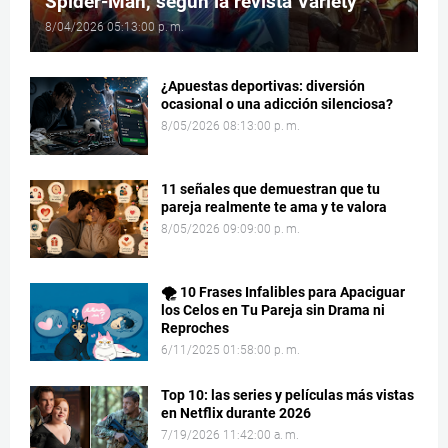
Spider-Man, según la revista Variety
8/04/2026 05:13:00 p. m.
¿Apuestas deportivas: diversión
ocasional o una adicción silenciosa?
8/05/2026 08:13:00 p. m.
11 señales que demuestran que tu
pareja realmente te ama y te valora
8/05/2026 09:09:00 p. m.
🌪️ 10 Frases Infalibles para Apaciguar
los Celos en Tu Pareja sin Drama ni
Reproches
6/11/2025 01:58:00 p. m.
Top 10: las series y películas más vistas
en Netflix durante 2026
7/19/2026 11:42:00 a. m.