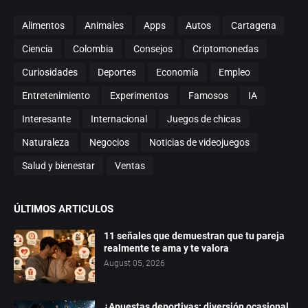
Alimentos
Animales
Apps
Autos
Cartagena
Ciencia
Colombia
Consejos
Criptomonedas
Curiosidades
Deportes
Economía
Empleo
Entretenimiento
Experimentos
Famosos
IA
Interesante
Internacional
Juegos de chicas
Naturaleza
Negocios
Noticias de videojuegos
Salud y bienestar
Ventas
ÚLTIMOS ARTICULOS
11 señales que demuestran que tu pareja
realmente te ama y te valora
August 05, 2026
¿Apuestas deportivas: diversión ocasional