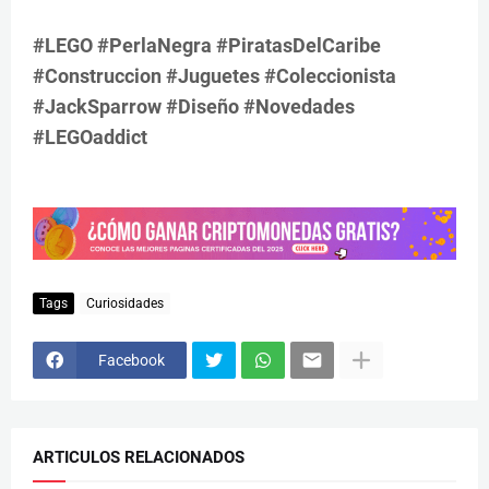
#LEGO #PerlaNegra #PiratasDelCaribe
#Construccion #Juguetes #Coleccionista
#JackSparrow #Diseño #Novedades
#LEGOaddict
Tags
Curiosidades
Facebook
ARTICULOS RELACIONADOS