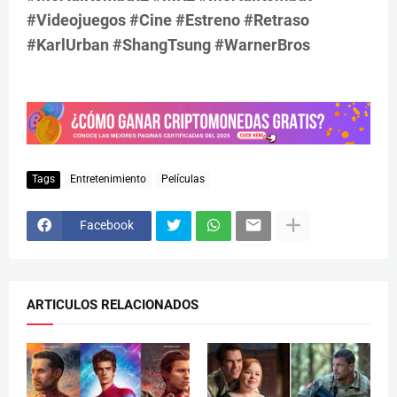
#Videojuegos #Cine #Estreno #Retraso
#KarlUrban #ShangTsung #WarnerBros
Tags
Entretenimiento
Películas
Facebook
ARTICULOS RELACIONADOS