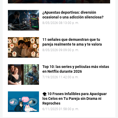
¿Apuestas deportivas: diversión
ocasional o una adicción silenciosa?
8/05/2026 08:13:00 p. m.
11 señales que demuestran que tu
pareja realmente te ama y te valora
8/05/2026 09:09:00 p. m.
Top 10: las series y películas más vistas
en Netflix durante 2026
7/19/2026 11:42:00 a. m.
🌪️ 10 Frases Infalibles para Apaciguar
los Celos en Tu Pareja sin Drama ni
Reproches
6/11/2025 01:58:00 p. m.