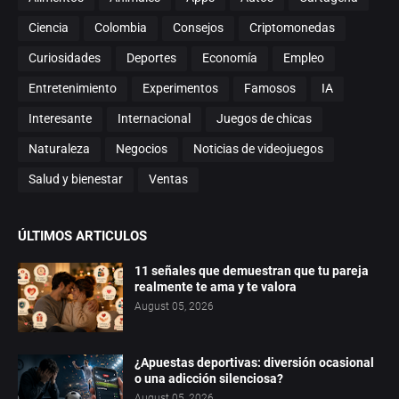
Ciencia
Colombia
Consejos
Criptomonedas
Curiosidades
Deportes
Economía
Empleo
Entretenimiento
Experimentos
Famosos
IA
Interesante
Internacional
Juegos de chicas
Naturaleza
Negocios
Noticias de videojuegos
Salud y bienestar
Ventas
ÚLTIMOS ARTICULOS
11 señales que demuestran que tu pareja
realmente te ama y te valora
August 05, 2026
¿Apuestas deportivas: diversión ocasional
o una adicción silenciosa?
August 05, 2026