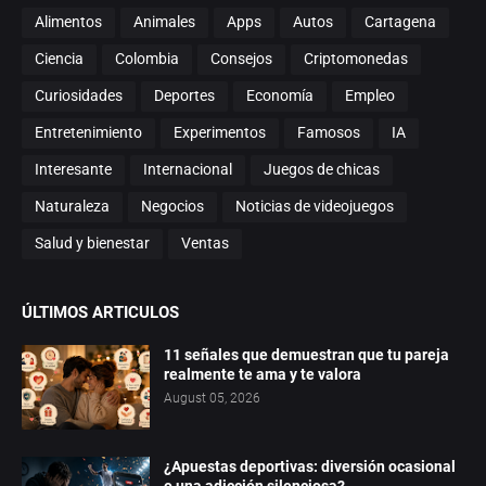
Alimentos
Animales
Apps
Autos
Cartagena
Ciencia
Colombia
Consejos
Criptomonedas
Curiosidades
Deportes
Economía
Empleo
Entretenimiento
Experimentos
Famosos
IA
Interesante
Internacional
Juegos de chicas
Naturaleza
Negocios
Noticias de videojuegos
Salud y bienestar
Ventas
ÚLTIMOS ARTICULOS
11 señales que demuestran que tu pareja
realmente te ama y te valora
August 05, 2026
¿Apuestas deportivas: diversión ocasional
o una adicción silenciosa?