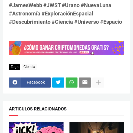
#JamesWebb #JWST #Urano #NuevaLuna
#Astronomía #ExploraciónEspacial
#Descubrimiento #Ciencia #Universo #Espacio
Tags
Ciencia
Facebook
ARTICULOS RELACIONADOS