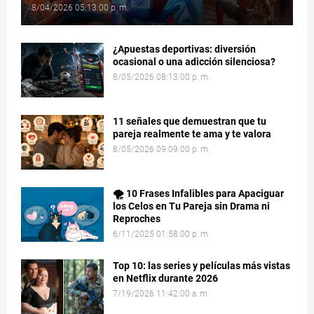
8/04/2026 05:13:00 p. m.
¿Apuestas deportivas: diversión
ocasional o una adicción silenciosa?
8/05/2026 08:13:00 p. m.
11 señales que demuestran que tu
pareja realmente te ama y te valora
8/05/2026 09:09:00 p. m.
🌪️ 10 Frases Infalibles para Apaciguar
los Celos en Tu Pareja sin Drama ni
Reproches
6/11/2025 01:58:00 p. m.
Top 10: las series y películas más vistas
en Netflix durante 2026
7/19/2026 11:42:00 a. m.