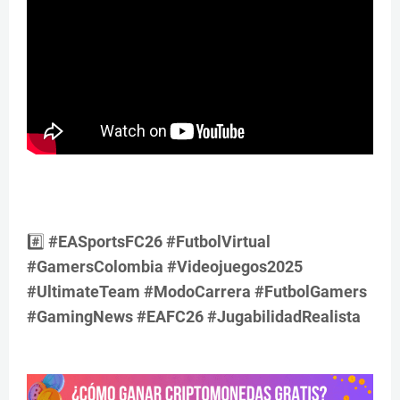
#️⃣
#EASportsFC26 #FutbolVirtual
#GamersColombia #Videojuegos2025
#UltimateTeam #ModoCarrera #FutbolGamers
#GamingNews #EAFC26 #JugabilidadRealista