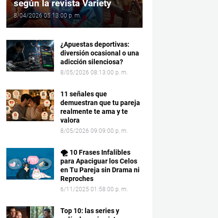
según la revista Variety
8/04/2026 05:13:00 p. m.
¿Apuestas deportivas:
diversión ocasional o una
adicción silenciosa?
8/05/2026 08:13:00 p. m.
11 señales que
demuestran que tu pareja
realmente te ama y te
valora
8/05/2026 09:09:00 p. m.
🌪️ 10 Frases Infalibles
para Apaciguar los Celos
en Tu Pareja sin Drama ni
Reproches
6/11/2025 01:58:00 p. m.
Top 10: las series y