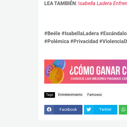
LEA TAMBIÉN
:
I
sabella Ladera Enfren
#Beéle #IsabellaLadera #Escándalo 
#Polémica #Privacidad #ViolenciaD
Tags
Entretenimiento
Famosos
Facebook
Twitter