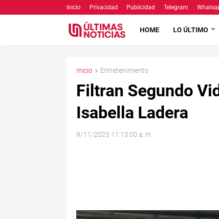
Inicio
Privacidad
Publicidad
Telegram
Whatsa
HOME
LO ÚLTIMO
Inicio
Entretenimiento
Filtran Segundo Vi
Isabella Ladera
9/11/2025 11:13:00 a. m.