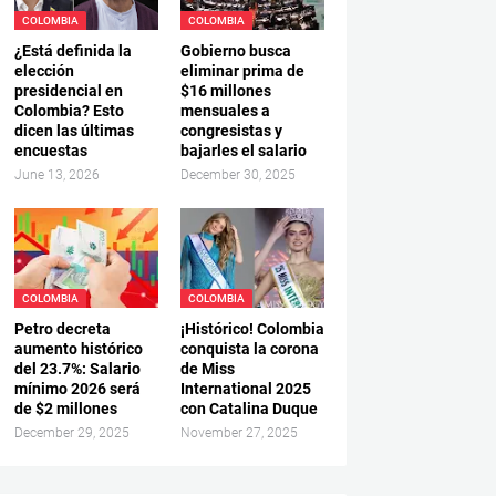
COLOMBIA
COLOMBIA
¿Está definida la
Gobierno busca
elección
eliminar prima de
presidencial en
$16 millones
Colombia? Esto
mensuales a
dicen las últimas
congresistas y
encuestas
bajarles el salario
June 13, 2026
December 30, 2025
COLOMBIA
COLOMBIA
Petro decreta
¡Histórico! Colombia
aumento histórico
conquista la corona
del 23.7%: Salario
de Miss
mínimo 2026 será
International 2025
de $2 millones
con Catalina Duque
December 29, 2025
November 27, 2025